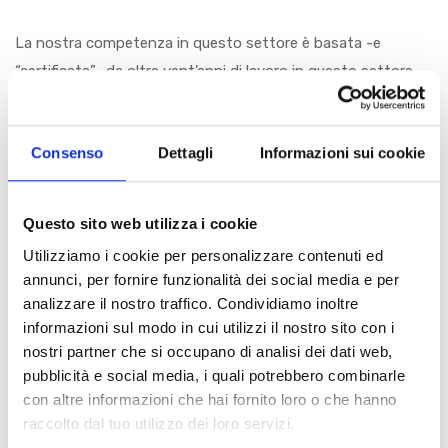
La nostra competenza in questo settore è basata -e
“certificata”- da oltre vent’anni di lavoro in questo settore,
nel quale ci siamo da sempre occupati di clienti business e
pubbliche amministrazioni.
Consenso
Dettagli
Informazioni sui cookie
Abbiamo rapporti diretti con le principali compagnie
telefoniche presenti sul territorio nazionale nonché con
Questo sito web utilizza i cookie
alcuni tra i principali carrier internazionali e, fattore non
Utilizziamo i cookie per personalizzare contenuti ed
trascurabile, lavoriamo con
reseller
capaci di proporre“ quel
annunci, per fornire funzionalità dei social media e per
qualcosa in più” al già dinamico mercato italiano offrendo
analizzare il nostro traffico. Condividiamo inoltre
così soluzioni personalizzate e soprattutto assistite
informazioni sul modo in cui utilizzi il nostro sito con i
direttamente da tecnici competenti. “Infine”, il nostro
nostri partner che si occupano di analisi dei dati web,
approccio consulenziale, che parte sempre da
pubblicità e social media, i quali potrebbero combinarle
un’approfondita analisi degli attuali costi sostenuti dal
con altre informazioni che hai fornito loro o che hanno
raccolto dal tuo utilizzo dei loro servizi.
cliente, delle tecnologie utilizzate e dalle esigenze dello